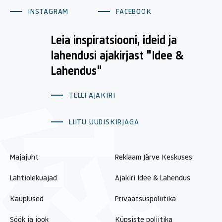
INSTAGRAM
FACEBOOK
Leia inspiratsiooni, ideid ja
lahendusi ajakirjast "Idee &
Lahendus"
TELLI AJAKIRI
LIITU UUDISKIRJAGA
Majajuht
Reklaam Järve Keskuses
Lahtiolekuajad
Ajakiri Idee & Lahendus
Kauplused
Privaatsuspoliitika
Söök ja jook
Küpsiste poliitika