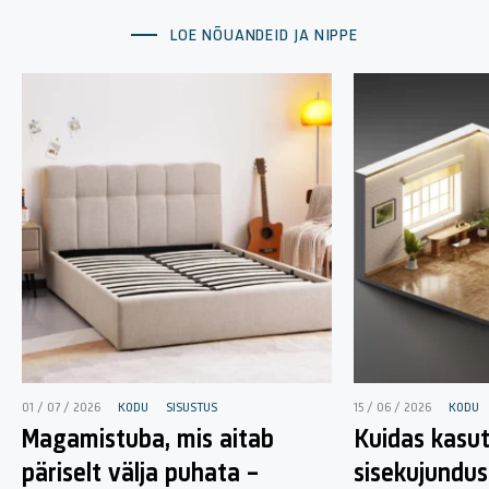
LOE NÕUANDEID JA NIPPE
01 / 07 / 2026
KODU
SISUSTUS
15 / 06 / 2026
KODU
Magamistuba, mis aitab
Kuidas kasut
päriselt välja puhata –
sisekujundu