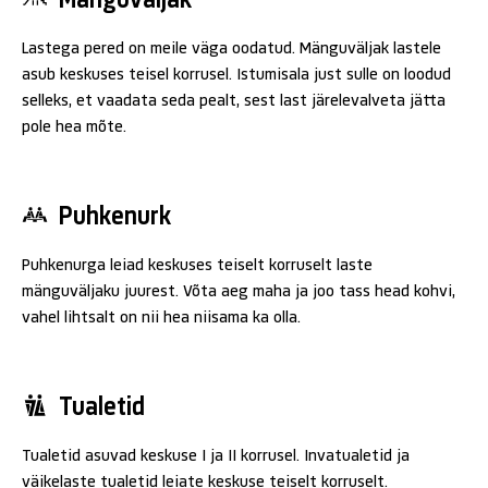
Mänguväljak
Lastega pered on meile väga oodatud. Mänguväljak lastele
asub keskuses teisel korrusel. Istumisala just sulle on loodud
selleks, et vaadata seda pealt, sest last järelevalveta jätta
pole hea mõte.
Puhkenurk
Puhkenurga leiad keskuses teiselt korruselt laste
mänguväljaku juurest. Võta aeg maha ja joo tass head kohvi,
vahel lihtsalt on nii hea niisama ka olla.
Tualetid
Tualetid asuvad keskuse I ja II korrusel. Invatualetid ja
väikelaste tualetid leiate keskuse teiselt korruselt.