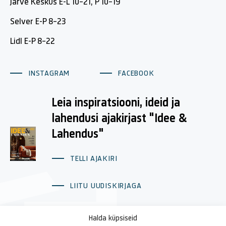
Järve Keskus E-L 10-21, P 10-19
Selver E-P 8-23
Lidl E-P 8-22
INSTAGRAM
FACEBOOK
Leia inspiratsiooni, ideid ja
lahendusi ajakirjast "Idee &
Lahendus"
TELLI AJAKIRI
LIITU UUDISKIRJAGA
Halda küpsiseid
Majajuht
Reklaam Järve Keskuses