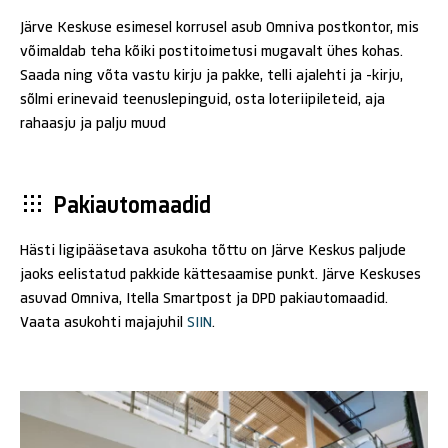
Järve Keskuse esimesel korrusel asub Omniva postkontor, mis
võimaldab teha kõiki postitoimetusi mugavalt ühes kohas.
Saada ning võta vastu kirju ja pakke, telli ajalehti ja -kirju,
sõlmi erinevaid teenuslepinguid, osta loteriipileteid, aja
rahaasju ja palju muud
Pakiautomaadid
Hästi ligipääsetava asukoha tõttu on Järve Keskus paljude
jaoks eelistatud pakkide kättesaamise punkt. Järve Keskuses
asuvad Omniva, Itella Smartpost ja DPD pakiautomaadid.
Vaata asukohti majajuhil
SIIN
.