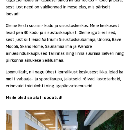
tegutsemisaja on keskusel olnud kindel fookus – kodu ja pere,
sest just need on valdkonnad inimese elus, mis päriselt
loevad!
et
en
ru
Oleme Eesti suurim- kodu ja sisustuskeskus. Meie keskusest
leiad pea 30 kodu ja sisustuskauplust. Oleme igati erilised,
sest just siit leiad Aatriumi Sisustuskaubamaja, Unoliki, Rave
Mööbli, Skano Home, Saunamaailma ja Wendre
ainuesinduskauplused Tallinnas ning linna suurima Selveri ning
piirkonna ainukese Seiklusmaa.
Loomulikult, nii nagu ühest korralikust keskusest ikka, leiad ka
meilt vabaaja- ja spordikaupu, jalatseid, rõivad, lastetarbeid,
erinevaid toidukohti ning igapäevateenuseid.
Meile oled sa alati oodatud!