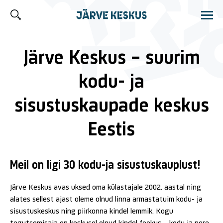
Järve Keskus E-L 10-21, P 10-19
Selver E-P 8-23
Lidl E-P 8-22
Järve Keskus – suurim
kodu- ja
Majajuht
sisustuskaupade keskus
Eestis
Kauplused
Söök ja jook
Meil on ligi 30 kodu-ja sisustuskauplust!
Pakkumised
Järve Keskus avas uksed oma külastajale 2002. aastal ning
alates sellest ajast oleme olnud linna armastatuim kodu- ja
sisustuskeskus ning piirkonna kindel lemmik. Kogu
Inspiratsioon