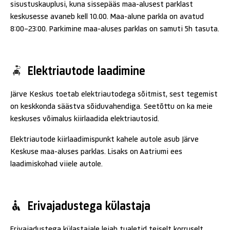
sisustuskauplusi, kuna sissepääs maa-alusest parklast
keskusesse avaneb kell 10.00. Maa-alune parkla on avatud
8:00-23:00. Parkimine maa-aluses parklas on samuti 5h tasuta.
Elektriautode laadimine
Järve Keskus toetab elektriautodega sõitmist, sest tegemist
on keskkonda säästva sõiduvahendiga. Seetõttu on ka meie
keskuses võimalus kiirlaadida elektriautosid.
Elektriautode kiirlaadimispunkt kahele autole asub Järve
Keskuse maa-aluses parklas. Lisaks on Aatriumi ees
laadimiskohad viiele autole.
Erivajadustega külastaja
Erivajadustega külastajale leiab tualetid teiselt korruselt.