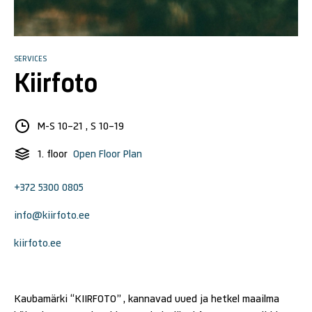
SERVICES
Kiirfoto
M-S 10-21 , S 10-19
1. floor
Open Floor Plan
+372 5300 0805
info@kiirfoto.ee
kiirfoto.ee
Kaubamärki “KIIRFOTO” , kannavad uued ja hetkel maailma